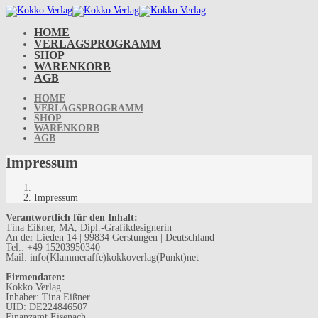
Skip
to
content
HOME
VERLAGSPROGRAMM
SHOP
WARENKORB
AGB
HOME
VERLAGSPROGRAMM
SHOP
WARENKORB
AGB
Impressum
Impressum
Verantwortlich für den Inhalt:
Tina Eißner, MA, Dipl.-Grafikdesignerin
An der Lieden 14 | 99834 Gerstungen | Deutschland
Tel.: +49 15203950340
Mail: info(Klammeraffe)kokkoverlag(Punkt)net
Firmendaten:
Kokko Verlag
Inhaber: Tina Eißner
UID: DE224846507
Finanzamt Eisenach