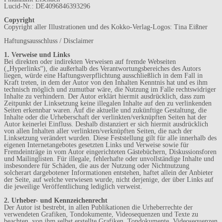
Lucid-Nr.: DE4096846393296
Copyright
Copyright aller Illustrationen und des Kokko-Verlag-Logos: Tina Eißner
Haftungsausschluss / Disclaimer
1. Verweise und Links
Bei direkten oder indirekten Verweisen auf fremde Webseiten
(„Hyperlinks“), die außerhalb des Verantwortungsbereiches des Autors
liegen, würde eine Haftungsverpflichtung ausschließlich in dem Fall in
Kraft treten, in dem der Autor von den Inhalten Kenntnis hat und es ihm
technisch möglich und zumutbar wäre, die Nutzung im Falle rechtswidriger
Inhalte zu verhindern. Der Autor erklärt hiermit ausdrücklich, dass zum
Zeitpunkt der Linksetzung keine illegalen Inhalte auf den zu verlinkenden
Seiten erkennbar waren. Auf die aktuelle und zukünftige Gestaltung, die
Inhalte oder die Urheberschaft der verlinkten/verknüpften Seiten hat der
Autor keinerlei Einfluss. Deshalb distanziert er sich hiermit ausdrücklich
von allen Inhalten aller verlinkten/verknüpften Seiten, die nach der
Linksetzung verändert wurden. Diese Feststellung gilt für alle innerhalb des
eigenen Internetangebotes gesetzten Links und Verweise sowie für
Fremdeinträge in vom Autor eingerichteten Gästebüchern, Diskussionsforen
und Mailinglisten. Für illegale, fehlerhafte oder unvollständige Inhalte und
insbesondere für Schäden, die aus der Nutzung oder Nichtnutzung
solcherart dargebotener Informationen entstehen, haftet allein der Anbieter
der Seite, auf welche verwiesen wurde, nicht derjenige, der über Links auf
die jeweilige Veröffentlichung lediglich verweist.
2. Urheber- und Kennzeichenrecht
Der Autor ist bestrebt, in allen Publikationen die Urheberrechte der
verwendeten Grafiken, Tondokumente, Videosequenzen und Texte zu
beachten, von ihm selbst erstellte Grafiken, Tondokumente, Videosequenzen