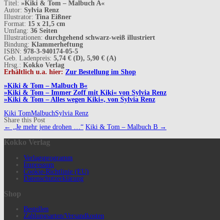
Titel:
»Kiki & Tom – Malbuch A«
Autor:
Sylvia Renz
Illustrator:
Tina Eißner
Format:
15 x 21,5 cm
Umfang:
36 Seiten
Illustrationen:
durchgehend schwarz-weiß illustriert
Bindung:
Klammerheftung
ISBN:
978-3-940174-05-5
Geb. Ladenpreis:
5,74 € (D), 5,90 € (A)
Hrsg.:
Kokko Verlag
Erhältlich u.a. hier:
Zur Bestellung im Shop
»Kiki & Tom – Malbuch B«
»Kiki & Tom – Immer Zoff mit Kiki« von Sylvia Renz
»Kiki & Tom – Alles wegen Kiki«, von Sylvia Renz
Kiki Tom
Malbuch
Sylvia Renz
Share this Post
Navigation
←
„Je mehr jene drohen …“
Kiki & Tom – Malbuch B
→
(Beiträge)
Kokko Verlag
Verlagsprogramm
Impressum
Cookie-Richtlinie (EU)
Datenschutzerklärung
Shop
Bestellen
Zahlungsarten/Versandkosten