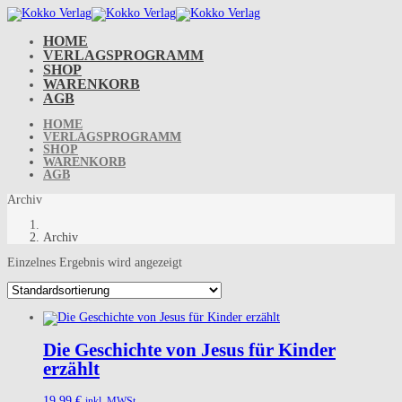
Skip
to
content
HOME
VERLAGSPROGRAMM
SHOP
WARENKORB
AGB
HOME
VERLAGSPROGRAMM
SHOP
WARENKORB
AGB
Archiv
Archiv
Einzelnes Ergebnis wird angezeigt
Die Geschichte von Jesus für Kinder
erzählt
19,99
€
inkl. MWSt.