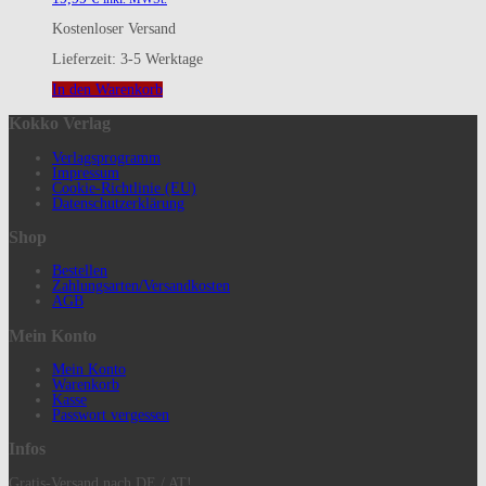
Kostenloser Versand
Lieferzeit:
3-5 Werktage
In den Warenkorb
Kokko Verlag
Verlagsprogramm
Impressum
Cookie-Richtlinie (EU)
Datenschutzerklärung
Shop
Bestellen
Zahlungsarten/Versandkosten
AGB
Mein Konto
Mein Konto
Warenkorb
Kasse
Passwort vergessen
Infos
Gratis-Versand nach DE / AT!